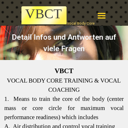
VBCT
Vocal Body Core
Detail Infos und Antworten auf
viele Fragen
VBCT
VOCAL BODY CORE TRAINING & VOCAL
COACHING
1.
Means to train the core of the body (center
mass or core circle for maximum vocal
performance readiness) which includes
A.
Air distribution and control vocal training